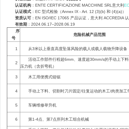
认证机构
：ENTE CERTIFICAZIONE MACCHINE SRL意大利
E
认证模式
：EC 型式检验（Annex IX - Art. 12 (3)(b) 和 (4)(a)）
资质认可
：EN ISO/IEC 17065 产品认证，意大利 ACCREDIA 
有效期
：2024.06.17–2028.06.19
序
危险机械产品范围
号
1
从3米以上垂直高度坠落风险的载人或载人载物升降设备
活动工作部件行程超6mm、速度超30mm/s的手动上下
2
压力机（含折弯机）
3
木工用便携式链锯
4
手动上下料、切割时刀片固定/往复运动的木工/肉类加工
5
车辆维修举升机
6
第1-4点、第7点所列木工组合机械