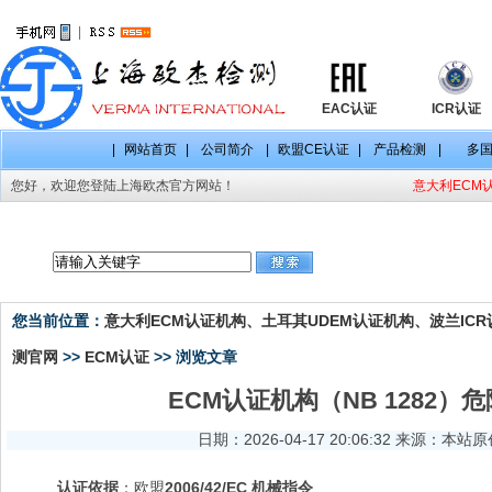
|
EAC认证
ICR认证
|
网站首页
|
公司简介
|
欧盟CE认证
|
产品检测
|
多
您好，欢迎您登陆上海欧杰官方网站！
意大利ECM认
CE认证项目
CE认证标准
CE认证法规
您当前位置：
意大利ECM认证机构、土耳其UDEM认证机构、波兰ICR认
测官网
>>
ECM认证
>> 浏览文章
ECM认证机构（NB 1282
日期：2026-04-17 20:06:32 来源：本站
认证依据
：欧盟
2006/42/EC 机械指令