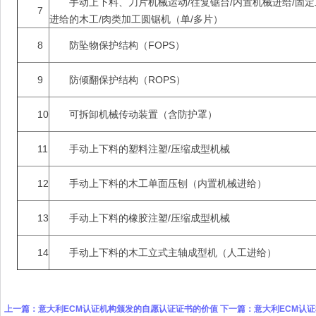
手动上下料、刀片机械运动/往复锯台/内置机械进给/固
7
进给的木工/肉类加工圆锯机（单/多片）
8
防坠物保护结构（FOPS）
9
防倾翻保护结构（ROPS）
10
可拆卸机械传动装置（含防护罩）
11
手动上下料的塑料注塑/压缩成型机械
12
手动上下料的木工单面压刨（内置机械进给）
13
手动上下料的橡胶注塑/压缩成型机械
14
手动上下料的木工立式主轴成型机（人工进给）
上一篇：
意大利ECM认证机构颁发的自愿认证证书的价值
下一篇：
意大利ECM认