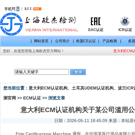
|
EAC认证
ICR认证
|
网站首页
|
公司简介
|
欧盟CE认证
|
产品检测
|
多
您好，欢迎您登陆上海欧杰官方网站！
意大利ECM认
CE认证项目
CE认证标准
CE认证法规
您当前位置：
意大利ECM认证机构、土耳其UDEM认证机构、波兰ICR认
测官网
>>
ECM认证
>> 浏览文章
意大利ECM认证机构关于某公司滥用公告
日期：2026-05-11 18:45:09 来源：本站
Ente Certificazione Macchine 通报，在中国某医