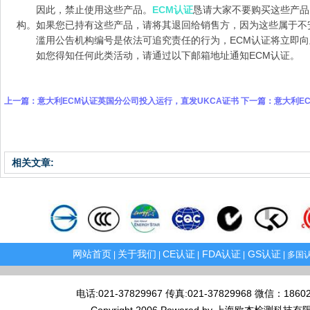
因此，禁止使用这些产品。
ECM认证
恳请大家不要购买这些产品
构。如果您已持有这些产品，请将其退回给销售方，因为这些属于不
滥用公告机构编号是依法可追究责任的行为，ECM认证将立即
如您得知任何此类活动，请通过以下邮箱地址通知ECM认证。
上一篇：
意大利ECM认证英国分公司投入运行，直发UKCA证书
下一篇：
意大利E
相关文章:
网站首页
关于我们
CE认证
FDA认证
GS认证
|
|
|
|
| 多国认
电话:021-37829967 传真:021-37829968 微