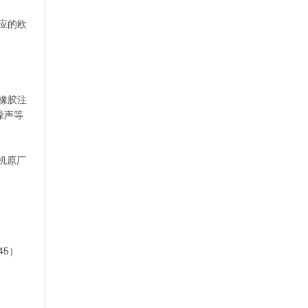
应的欧
/橡胶注
噪声等
机原厂
45）