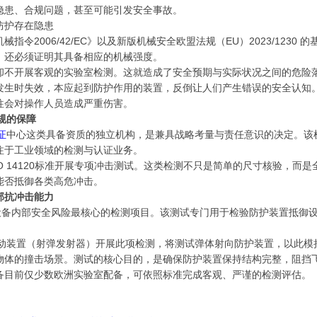
隐患、合规问题，甚至可能引发安全事故。
防护存在隐患
令2006/42/EC》以及新版机械安全欧盟法规（EU）2023/1230 的
，还必须证明其具备相应的机械强度。
却不开展客观的实验室检测。这就造成了安全预期与实际状况之间的危险
发生时失效，本应起到防护作用的装置，反倒让人们产生错误的安全认知
往会对操作人员造成严重伤害。
规的保障
证
中心这类具备资质的独立机构，是兼具战略考量与责任意识的决定。该
注于工业领域的检测与认证业务。
O 14120标准开展专项冲击测试。这类检测不只是简单的尺寸核验，而是
能否抵御各类高危冲击。
部抗冲击能力
拟设备内部安全风险最核心的检测项目。该测试专门用于检验防护装置抵御
气动装置（射弹发射器）开展此项检测，将测试弹体射向防护装置，以此模
物体的撞击场景。测试的核心目的，是确保防护装置保持结构完整，阻挡
备目前仅少数欧洲实验室配备，可依照标准完成客观、严谨的检测评估。