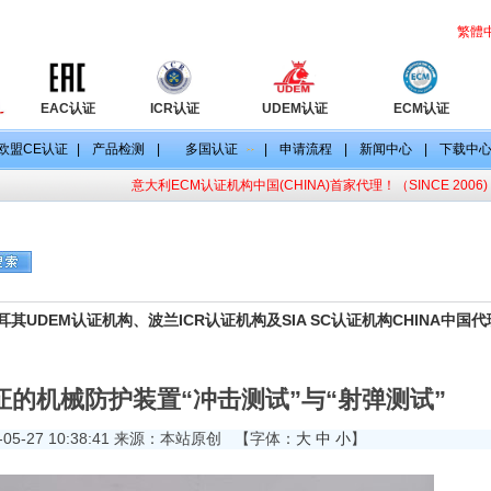
繁體
EAC认证
ICR认证
UDEM认证
ECM认证
欧盟CE认证
|
产品检测
|
多国认证
|
申请流程
|
新闻中心
|
下载中
意大利ECM认证机构中国(CHINA)首家代理！（SINCE 2006)
目
CE认证标准
CE认证法规
其UDEM认证机构、波兰ICR认证机构及SIA SC认证机构CHINA中国
证的机械防护装置“冲击测试”与“射弹测试”
-05-27 10:38:41 来源：本站原创
【字体：
大
中
小
】