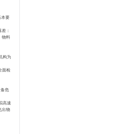
基本要
落差：
。物料
机构为
全面检
设备危
拟高速
飞出物