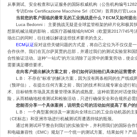
从事测试、安全检查和认证服务的国际权威机构（公告机构编号128
专访Ente Certificazione Macchine Srl（ECM）首席执行官Luca 
当前您的客户面临的最常见的工业挑战是什么？ECM又如何提
Luca Bedonni： 主要挑战无疑是全球监管框架的碎片化和
想新机械法规的影响，或医疗器械领域向MDR（欧盟第2017/74
场出口的同时，往往难以解读这些技术要求的含义。
ECM认证
应对这些关键问题的方式是，将自己定位为不仅仅是一
合作伙伴。我们在瓦尔萨莫贾的总部，并通过我们的测试实验室和国
合性验证活动。这种"一站式"的方法消除了运营中的重复劳动，使企
需要满足哪些要求。
在向客户提出解决方案之前，你们如何识别他们具体的运营需求
L.B： 不存在"标准"的解决方案，因为没有两条相同的生产线
（预评估）。在提出任何方案之前，我们的技术和法规专家会进行初
术、目标销售市场及其质量管理体系的成熟度。这种前置的对话使我
险，从而精确地校准测试和检验活动，只进行确保安全和合规所必需
您能否分享一个具体案例，说明贵公司的活动如何提高了客户的
L.B： 一个典型案例涉及一家面向全球出口的工业自动机器的
（CE标志）和亚洲市场进行机械测试而遭遇持续的瓶颈。
通过将测试环节整合到我们的实验室中，并利用我们的国际合作
和电磁兼容性（EMC）规划了一个统一的测试方案。结果如何？产品