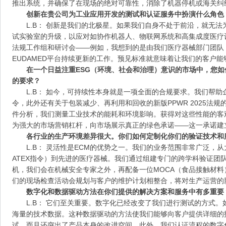
推出系统，并确保了在现场的绝对可靠性，消除了机器停机或海关纠
创新在贵公司为工业应用开发的测试和认证服务中扮演什么角色
L.B： 创新是我们的北极星。如果我们自身不处于前沿，就无
试实验室的升级，以应对如协作机器人、物联网系统和高集成度医疗
法规工作组和研讨会——例如，我想到的是由我们医疗器械部门团队（由Van
EUDAMED平台持续更新的工作。预见标准就意味着让我们的客户
在一个日益注重ESG（环境、社会和治理）意识的市场中，您
的要求？
L.B： 如今，可持续性本身就是一项全面的合规要求。我们帮助
令，此外还有关于包装减少、再利用和回收的新版PPWR 2025法
件分析，我们测量工业技术的能耗和环境影响。获得对这些性能的客
为强大的市场营销杠杆，向市场展示真正的绿色承诺——这一承诺建
各行业的生产环境差异很大。你们如何定制化你们的验证技术和
L.B： 灵活性是ECM的优势之一。我们的业务范围非常广泛，
ATEX指令）到先进的医疗器械。我们通过组建专门的跨学科验证团
机，我们会在机械安全专家之外，再配备一位MOCA（食品接触材
们的现场检查活动会规划与客户的维护计划相整合，将对生产运营的
数字化和数据驱动方法在你们提供的解决方案和服务中有多重要
L.B： 它们至关重要。数字化已经改变了我们进行测试的方式
海量的技术数据。这种数据驱动的方法使我们能够向客户提供详细的报
试，而且还突出了产品本身的改进空间。此外，我们认证流程的数字