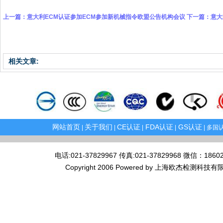
上一篇：
意大利ECM认证参加ECM参加新机械指令欧盟公告机构会议
下一篇：
意大
相关文章:
网站首页
关于我们
CE认证
FDA认证
GS认证
|
|
|
|
| 多国认
电话:021-37829967 传真:021-37829968 微
Copyright 2006 Powered by 上海欧杰检测科技有限公