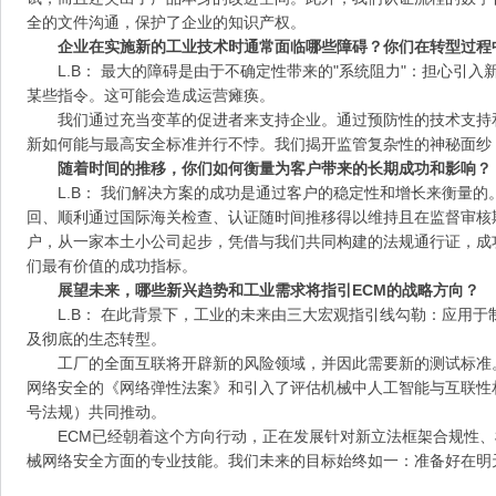
全的文件沟通，保护了企业的知识产权。
企业在实施新的工业技术时通常面临哪些障碍？你们在转型过程
L.B： 最大的障碍是由于不确定性带来的"系统阻力"：担心引
某些指令。这可能会造成运营瘫痪。
我们通过充当变革的促进者来支持企业。通过预防性的技术支持
新如何能与最高安全标准并行不悖。我们揭开监管复杂性的神秘面纱
随着时间的推移，你们如何衡量为客户带来的长期成功和影响？
L.B： 我们解决方案的成功是通过客户的稳定性和增长来衡量
回、顺利通过国际海关检查、认证随时间推移得以维持且在监督审核
户，从一家本土小公司起步，凭借与我们共同构建的法规通行证，成
们最有价值的成功指标。
展望未来，哪些新兴趋势和工业需求将指引ECM的战略方向？
L.B： 在此背景下，工业的未来由三大宏观指引线勾勒：应用
及彻底的生态转型。
工厂的全面互联将开辟新的风险领域，并因此需要新的测试标准
网络安全的《网络弹性法案》和引入了评估机械中人工智能与互联性相关
号法规）共同推动。
ECM已经朝着这个方向行动，正在发展针对新立法框架合规性、
械网络安全方面的专业技能。我们未来的目标始终如一：准备好在明