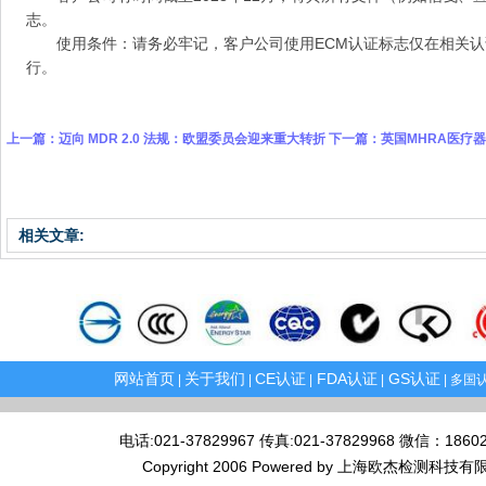
志。
使用条件：请务必牢记，客户公司使用ECM认证标志仅在相关
行。
上一篇：
迈向 MDR 2.0 法规：欧盟委员会迎来重大转折
下一篇：
英国MHRA医疗
相关文章:
网站首页
关于我们
CE认证
FDA认证
GS认证
|
|
|
|
| 多国认
电话:021-37829967 传真:021-37829968 微
Copyright 2006 Powered by 上海欧杰检测科技有限公