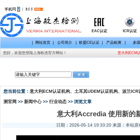
|
EAC认证
ICR认证
|
网站首页
|
公司简介
|
欧盟CE认证
|
产品检测
|
多
您好，欢迎您登陆上海欧杰官方网站！
意大利ECM认
CE认证项目
CE认证标准
CE认证法规
您当前位置：
意大利ECM认证机构、土耳其UDEM认证机构、波兰ICR认
测官网
>>
新闻中心
>>
行业动态
>> 浏览文章
意大利Accredia 使用新
日期：2026-05-14 19:33:20 来源：本站