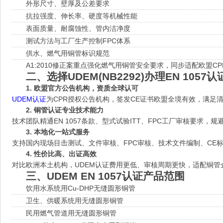
外形尺寸、壁厚及公差要求
抗拉强度、伸长率、硬度等机械性能
表面质量、耐腐蚀性、管内洁净度
测试方法与工厂生产控制FPC体系
供水、燃气用铜管标识规范
A1:2010修正案重点强化燃气用铜管安全要求，同步适配欧盟C
二、选择UDEM(NB2292)办理EN 1057
1. 欧盟官方公告机构，资质全球认可
UDEM认证
为CPR授权公告机构，签发CE证书欧盟全境有效，满足
2. 铜管认证专业技术能力
技术团队精通EN 1057条款、型式试验ITT、FPC工厂审核要求，
3. 本地化一站式服务
支持国内现场目击测试、文件审核、FPC审核、技术文件编制、CE
4. 性价比高、出证高效
对比欧洲本土机构，UDEM认证费用更低、审核周期更快，适配铜管
三、UDEM EN 1057认证产品范围
饮用水系统用Cu‑DHP无缝圆形铜管
卫生、供暖系统用无缝圆形铜管
民用燃气管道用无缝圆形铜管