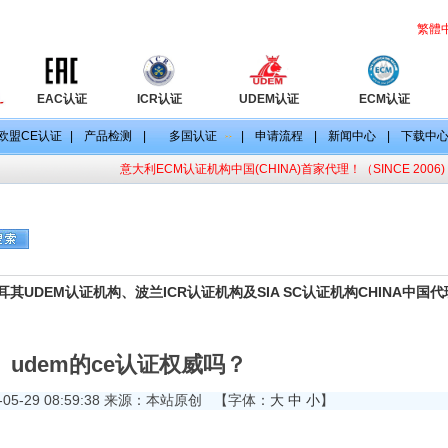
繁體
EAC认证
ICR认证
UDEM认证
ECM认证
欧盟CE认证
|
产品检测
|
多国认证
|
申请流程
|
新闻中心
|
下载中
意大利ECM认证机构中国(CHINA)首家代理！（SINCE 2006)
目
CE认证标准
CE认证法规
其UDEM认证机构、波兰ICR认证机构及SIA SC认证机构CHINA中国
udem的ce认证权威吗？
-05-29 08:59:38 来源：本站原创
【字体：
大
中
小
】