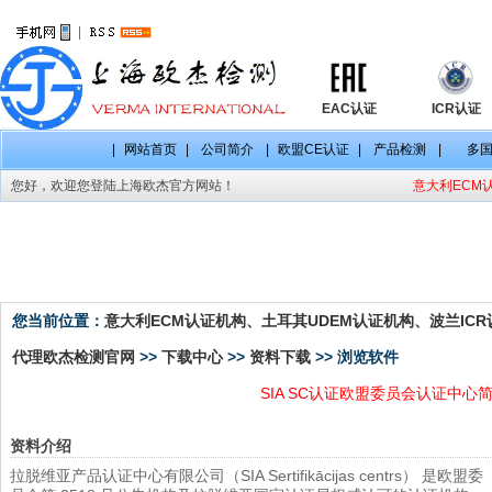
|
EAC认证
ICR认证
|
网站首页
|
公司简介
|
欧盟CE认证
|
产品检测
|
多
您好，欢迎您登陆上海欧杰官方网站！
意大利ECM认
资料下载
您当前位置：
意大利ECM认证机构、土耳其UDEM认证机构、波兰ICR认
代理欧杰检测官网
>>
下载中心
>>
资料下载
>> 浏览软件
SIA SC认证欧盟委员会认证中心
资料介绍
拉脱维亚产品认证中心有限公司（SIA Sertifikācijas centrs） 是欧盟委