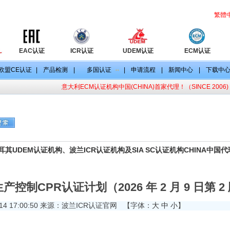
繁體
EAC认证
ICR认证
UDEM认证
ECM认证
欧盟CE认证
|
产品检测
|
多国认证
|
申请流程
|
新闻中心
|
下载中
意大利ECM认证机构中国(CHINA)首家代理！（SINCE 2006)
目
CE认证标准
CE认证法规
其UDEM认证机构、波兰ICR认证机构及SIA SC认证机构CHINA中国
控制CPR认证计划（2026 年 2 月 9 日第 2
-14 17:00:50 来源：波兰ICR认证官网
【字体：
大
中
小
】