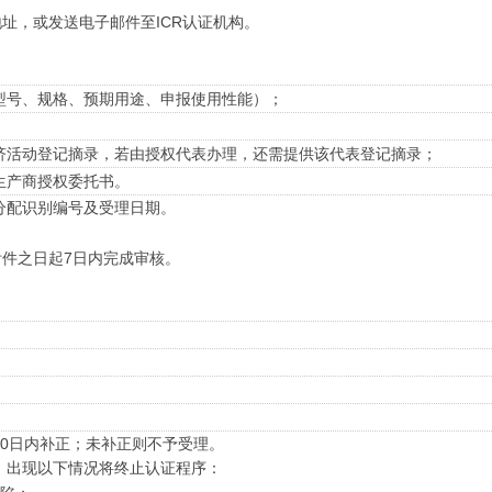
地址，或发送电子邮件至ICR认证机构。
型号、规格、预期用途、申报使用性能）；
济活动登记摘录，若由授权代表办理，还需提供该代表登记摘录；
生产商授权委托书。
分配识别编号及受理日期。
附件之日起7日内完成审核。
；
0日内补正；未补正则不予受理。
。出现以下情况将终止认证程序：