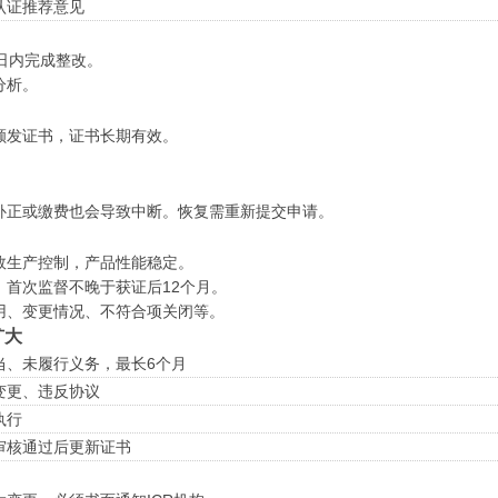
认证推荐意见
日内完成整改。
分析。
颁发证书，证书长期有效。
补正或缴费也会导致中断。恢复需重新提交申请。
效生产控制，产品性能稳定。
首次监督不晚于获证后12个月。
用、变更情况、不符合项关闭等。
扩大
当、未履行义务，最长6个月
变更、违反协议
执行
审核通过后更新证书