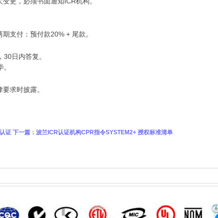
变更，必须书面通知ICR机构。
支付：预付款20% + 尾款。
，30日内答复。
毕。
律要求时披露。
验认证
下一篇：
波兰ICR认证机构CPR指令SYSTEM2+ 授权标准清单