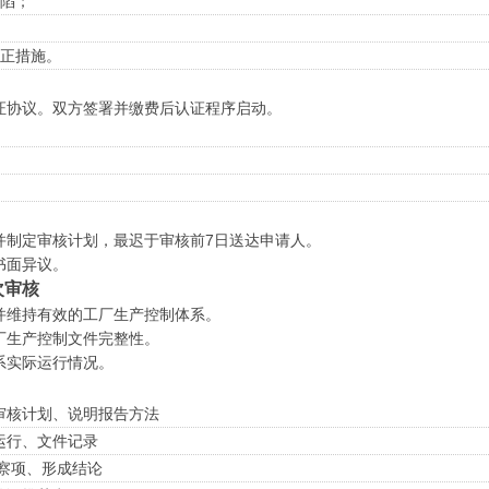
缺陷；
纠正措施。
证协议。双方签署并缴费后认证程序启动。
并制定审核计划，最迟于审核前7日送达申请人。
书面异议。
次审核
并维持有效的工厂生产控制体系。
厂生产控制文件完整性。
系实际运行情况。
审核计划、说明报告方法
运行、文件记录
察项、形成结论