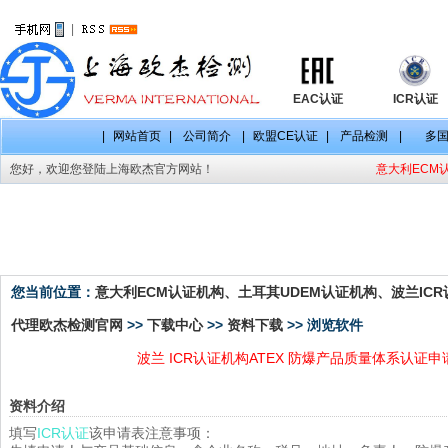
|
EAC认证
ICR认证
|
网站首页
|
公司简介
|
欧盟CE认证
|
产品检测
|
多
您好，欢迎您登陆上海欧杰官方网站！
意大利ECM认
资料下载
您当前位置：
意大利ECM认证机构、土耳其UDEM认证机构、波兰ICR认
代理欧杰检测官网
>>
下载中心
>>
资料下载
>> 浏览软件
波兰 ICR认证机构ATEX 防爆产品质量体系认证申请表
资料介绍
填写
ICR认证
该申请表注意事项：