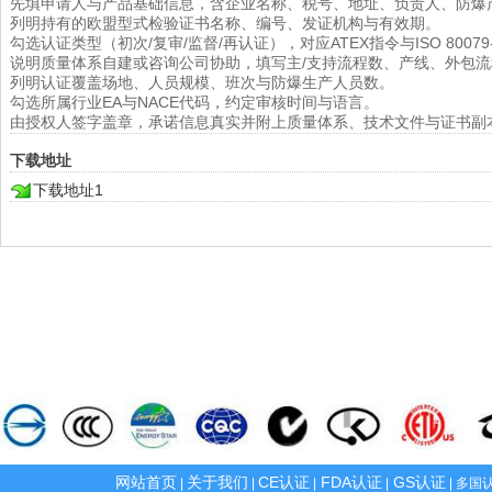
先填申请人与产品基础信息，含企业名称、税号、地址、负责人、防爆
列明持有的欧盟型式检验证书名称、编号、发证机构与有效期。
勾选认证类型（初次/复审/监督/再认证），对应ATEX指令与ISO 80079
说明质量体系自建或咨询公司协助，填写主/支持流程数、产线、外包流
列明认证覆盖场地、人员规模、班次与防爆生产人员数。
勾选所属行业EA与NACE代码，约定审核时间与语言。
由授权人签字盖章，承诺信息真实并附上质量体系、技术文件与证书副
下载地址
下载地址1
网站首页
关于我们
CE认证
FDA认证
GS认证
|
|
|
|
| 多国认