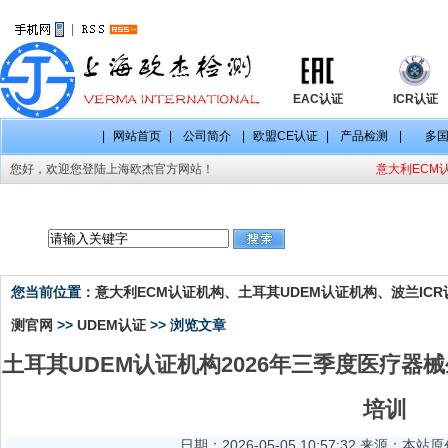
|
EAC认证
ICR认证
|
网站首页
|
公司简介
|
欧盟CE认证
|
产品检测
|
多
您好，欢迎您登陆上海欧杰官方网站！
意大利ECM认
CE认证项目
CE认证标准
CE认证法规
您当前位置：
意大利ECM认证机构、土耳其UDEM认证机构、波兰ICR认
测官网
>>
UDEM认证
>> 浏览文章
土耳其UDEM认证机构2026年三季度医疗器械生物评价 
培训
日期：2026-05-05 10:57:32 来源：本站